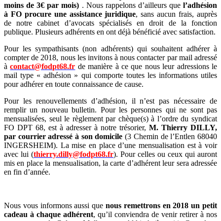
moins de 3€ par mois)
. Nous rappelons d’ailleurs que
l’adhésion
à FO procure une assistance juridique
, sans aucun frais, auprès
de notre cabinet d’avocats spécialisés en droit de la fonction
publique. Plusieurs adhérents en ont déjà bénéficié avec satisfaction.
Pour les sympathisants (non adhérents) qui souhaitent adhérer à
compter de 2018, nous les invitons à nous contacter par mail adressé
à
contact@fodpt68.fr
de manière à ce que nous leur adressions le
mail type « adhésion » qui comporte toutes les informations utiles
pour adhérer en toute connaissance de cause.
Pour les renouvellements d’adhésion, il n’est pas nécessaire de
remplir un nouveau bulletin. Pour les personnes qui ne sont pas
mensualisées, seul le règlement par chèque(s) à l’ordre du syndicat
FO DPT 68
, est à adresser à notre trésorier,
M. Thierry DILLY,
par courrier adressé à son domicile
(3 Chemin de l’Entlen 68040
INGERSHEIM). La mise en place d’une mensualisation est à voir
avec lui (
thierry.dilly@fodpt68.fr
). Pour celles ou ceux qui auront
mis en place la mensualisation, la carte d’adhérent leur sera adressée
en fin d’année.
Nous vous informons aussi que
nous remettrons en 2018 un petit
cadeau à chaque adhérent
, qu’il conviendra de venir retirer à nos