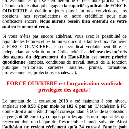
professionnelles qui se dérouleront le 6 décembre prochain. En
découlera le résultat qui engagera
la capacité syndicale de FORCE
OUVRIERE
à établir toujours plus haut nos convictions, nos
positions, nos revendications et notre crédibilité pour plus
d’efficacité encore.
Nous aurons besoin bien entendu de votre
soutien le moment venu.
Si vous n’êtes pas encore adhérent, vous avez la possibilité de
rejoindre les femmes et les hommes qui ont le fait le choix d’adhérer
à FORCE OUVRIERE, le seul syndicat véritablement libre et
indépendant au sein de notre Collectivité.
La défense des intérêts
des agents du département du Haut-Rhin est notre priorité
quotidienne
(emplois, conditions de travail, statuts de la fonction
publique territoriale, carrières, salaires, primes, formations
professionnelles, protections sociales… ).
FORCE OUVRIERE est l’organisation syndicale
privilégiée des agents !
Le montant de la cotisation 2018 a été maintenu à son niveau
antérieur soit
8,50 € par mois
ou
102 € par an
. L’adhésion à FO
donne droit à un crédit d’impôt correspondant à 66% de la cotisation
payée (soit 68 euros) y compris pour les agents non-imposables qui
recevront alors un chèque du Trésor Public l’année suivante.
Ainsi
l’adhésion ne revient réellement qu’à 34 euros à l’année (soit