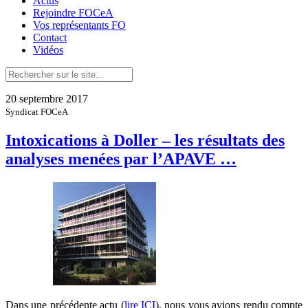
Actus
Rejoindre FOCeA
Vos représentants FO
Contact
Vidéos
20 septembre 2017
Syndicat FOCeA
Intoxications à Doller – les résultats des
analyses menées par l’APAVE …
Dans une précédente actu (
lire ICI
), nous vous avions rendu compte