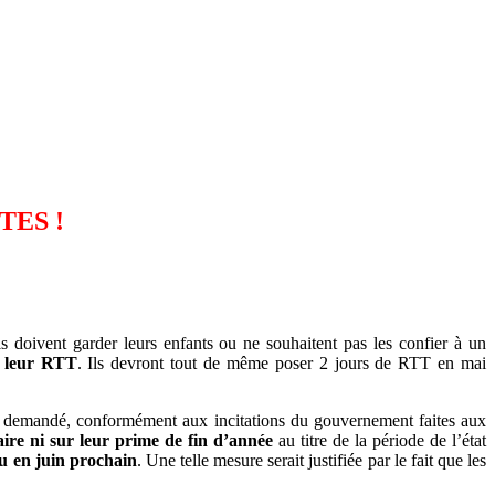
TES !
ils doivent garder leurs enfants ou ne souhaitent pas les confier à un
r leur RTT
. Ils devront tout de même poser 2 jours de RTT en mai
 demandé, conformément aux incitations du gouvernement faites aux
aire ni sur leur prime de fin d’année
au titre de la période de l’état
eu en juin prochain
. Une telle mesure serait justifiée par le fait que les