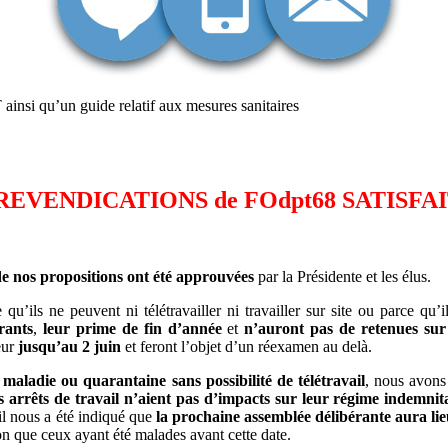
insi qu’un guide relatif aux mesures sanitaires
REVENDICATIONS de FOdpt68 SATISFAI
de nos propositions ont été approuvées
par la Présidente et les élus.
 qu’ils ne peuvent ni télétravailler ni travailler sur site ou parce qu’
rants
,
leur prime de fin d’année
et
n’auront pas de retenues su
eur
jusqu’au 2 juin
et feront l’objet d’un réexamen au delà.
maladie ou quarantaine sans possibilité de télétravail
, nous avons
es arrêts de travail n’aient pas d’impacts sur leur régime indemnit
il nous a été indiqué que
la prochaine assemblée délibérante aura li
on que ceux ayant été malades avant cette date.