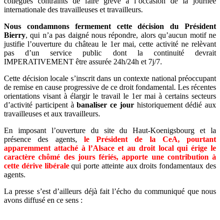
collègues contraints de faire grève à l’occasion de la journée
internationale des travailleuses et travailleurs.
Nous condamnons fermement cette décision du Président
Bierry
, qui n’a pas daigné nous répondre, alors qu’aucun motif ne
justifie l’ouverture du château le 1er mai, cette activité ne relèvant
pas d’un service public dont la continuité devrait
IMPERATIVEMENT être assurée 24h/24h et 7j/7.
Cette décision locale s’inscrit dans un contexte national préoccupant
de remise en cause progressive de ce droit fondamental. Les récentes
orientations visant à élargir le travail le 1er mai à certains secteurs
d’activité participent à
banaliser ce jour
historiquement dédié aux
travailleuses et aux travailleurs.
En imposant l’ouverture du site du Haut-Koenigsbourg et la
présence des agents,
le Président de la CeA, pourtant
apparemment attaché à l’Alsace et au droit local qui érige le
caractère chômé des jours fériés, apporte une contribution à
cette dérive libérale
qui porte atteinte aux droits fondamentaux des
agents.
La presse s’est d’ailleurs déjà fait l’écho du communiqué que nous
avons diffusé en ce sens :