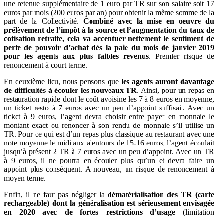
une retenue supplémentaire de 1 euro par TR sur son salaire soit 17
euros par mois (200 euros par an) pour obtenir la même somme de la
part de la Collectivité.
Combiné avec la mise en oeuvre du
prélèvement de l’impôt à la source et l’augmentation du taux de
cotisation retraite, cela va accentuer nettement le sentiment de
perte de pouvoir d’achat dès la paie du mois de janvier 2019
pour les agents aux plus faibles revenus
. Premier risque de
renoncement à court terme.
En deuxième lieu, nous pensons que
les agents auront davantage
de difficultés à écouler les nouveaux TR
. Ainsi, pour un repas en
restauration rapide dont le coût avoisine les 7 à 8 euros en moyenne,
un ticket resto à 7 euros avec un peu d’appoint suffisait. Avec un
ticket à 9 euros, l’agent devra choisir entre payer en monnaie le
montant exact ou renoncer à son rendu de monnaie s’il utilise un
TR. Pour ce qui est d’un repas plus classique au restaurant avec une
note moyenne le midi aux alentours de 15-16 euros, l’agent écoulait
jusqu’à présent 2 TR à 7 euros avec un peu d’appoint. Avec un TR
à 9 euros, il ne pourra en écouler plus qu’un et devra faire un
appoint plus conséquent. A nouveau, un risque de renoncement à
moyen terme.
Enfin, il ne faut pas négliger la
dématérialisation des TR (carte
rechargeable) dont la généralisation est sérieusement envisagée
en 2020 avec de fortes restrictions d’usage
(limitation