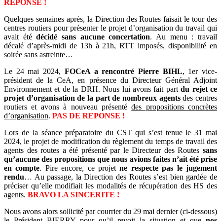
REPONSE !
Quelques semaines après, la Direction des Routes faisait le tour des
centres routiers pour présenter le projet d’organisation du travail qui
avait été
décidé sans aucune concertation
. Au menu : travail
décalé d’après-midi de 13h à 21h, RTT imposés, disponibilité en
soirée sans astreinte…
Le 24 mai 2024,
FOCeA a rencontré Pierre BIHL
, 1er vice-
président de la CeA, en présence du Directeur Général Adjoint
Environnement et de la DRH. Nous lui avons fait part
du rejet ce
projet d’organisation de la part de nombreux agents
des centres
routiers et avons à nouveau présenté
des propositions concrètes
d’organisation
.
PAS DE REPONSE !
Lors de la séance préparatoire du CST qui s’est tenue le 31 mai
2024, le projet de modification du règlement du temps de travail des
agents des routes a été présenté par le Directeur des Routes
sans
qu’aucune des propositions que nous avions faites n’ait été prise
en compte
. Pire encore, ce projet
ne respecte pas le jugement
rendu
… Au passage, la Direction des Routes s’est bien gardée de
préciser qu’elle modifiait les modalités de récupération des HS des
agents.
BRAVO LA SINCERITE !
Nous avons alors sollicité par courrier du 29 mai dernier (ci-dessous)
le Président BIERRY pour qu’il revoit la situation et que
nos