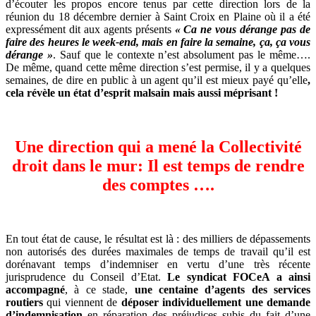
d’écouter les propos encore tenus par cette direction lors de la
réunion du 18 décembre dernier à Saint Croix en Plaine où il a été
expressément dit aux agents présents
« Ca ne vous dérange pas de
faire des heures le week-end, mais en faire la semaine, ça, ça vous
dérange »
. Sauf que le contexte n’est absolument pas le même….
De même, quand cette même direction s’est permise, il y a quelques
semaines, de dire en public à un agent qu’il est mieux payé qu’elle
,
cela révèle un état d’esprit malsain mais aussi méprisant !
Une direction qui a mené la Collectivité
droit dans le mur:
Il est temps de rendre
des comptes ….
En tout état de cause, le résultat est là : des milliers de dépassements
non autorisés des durées maximales de temps de travail qu’il est
dorénavant temps d’indemniser en vertu d’une très récente
jurisprudence du Conseil d’Etat.
Le syndicat FOCeA a ainsi
accompagné
, à ce stade,
une centaine d’agents des services
routiers
qui viennent de
déposer individuellement une demande
d’indemnisation
en réparation des préjudices subis du fait d’une