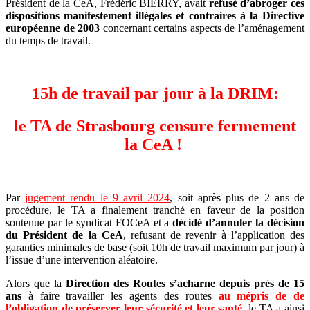
Président de la CeA, Frédéric BIERRY, avait
refusé d’abroger ces
dispositions manifestement illégales et contraires à la Directive
européenne de 2003
concernant certains aspects de l’aménagement
du temps de travail.
15h de travail par jour à la DRIM:
le TA de Strasbourg censure fermement
la CeA !
Par
jugement rendu le 9 avril 2024
, soit après plus de 2 ans de
procédure, le TA a finalement tranché en faveur de la position
soutenue par le syndicat FOCeA et a
décidé d’annuler la décision
du Président de la CeA
, refusant de revenir à l’application des
garanties minimales de base (soit 10h de travail maximum par jour) à
l’issue d’une intervention aléatoire.
Alors que la
Direction des Routes s’acharne depuis près de 15
ans
à faire travailler les agents des routes
au mépris de de
l’obligation de préserver leur sécurité et leur santé
, le TA a ainsi