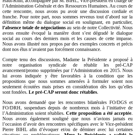
Haut-Rhin, accompagnée par M. BIHL, Vice-président en charge de
l’Administration Générale et des Ressources Humaines. Au cours de
cette rencontre, nous avons pu avoir une discussion cordiale et
franche. Pour notre part, nous sommes revenus tout d’abord sur la
définition même du dialogue social en soulignant, en particulier,
l’absence totale de négociations
au sein de notre Collectivité. Nous
avons ensuite évoqué la manière dont s’est dégradé le dialogue
social au cours des derniers mois et les causes de cette impasse.
Nous avons illustré nos propos par des exemples concrets et précis
dont nos élus n’avaient pas forcément connaissance.
Compte tenu des discussions, Madame la Présidente a proposé à
notre organisation syndicale de rétablir les pré-CAP
avancement/promo supprimées par l’Administration en 2015. Nous
lui avons indiquée y être favorables à la condition que les
propositions que nous sommes amenées à formuler soient non
seulement écoutées mais prises en considération dès lors qu’elles
sont fondées.
Le pré-CAP seront donc rétablies
.
Nous avons demandé que les rencontres bilatérales FO/DGS et
FO/DRH, suspendues depuis de nombreux mois à l’initiative de
l’Administration soient rétablies.
Cette proposition a été acceptée
.
Nous avons également souligné que nous n’avions jamais eu
l’occasion d’avoir des rencontres spécifiques avec le Vice-président
Pierre BIHL afin d’évoquer et/ou de déminer avec lui certaines
situations ou problématiques.
Mme la Présidente a validé le