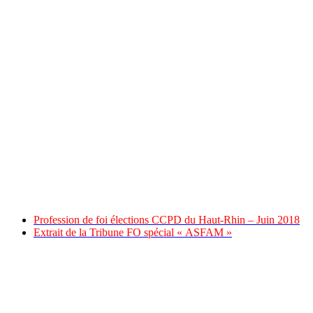
Profession de foi élections CCPD du Haut-Rhin – Juin 2018
Extrait de la Tribune FO spécial « ASFAM »