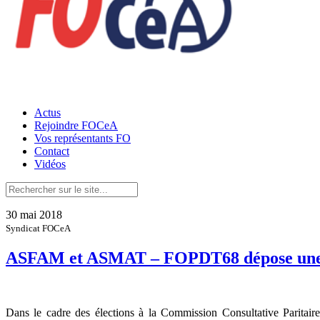
Actus
Rejoindre FOCeA
Vos représentants FO
Contact
Vidéos
30 mai 2018
Syndicat FOCeA
ASFAM et ASMAT – FOPDT68 dépose une lis
Dans le cadre des élections à la Commission Consultative Paritai