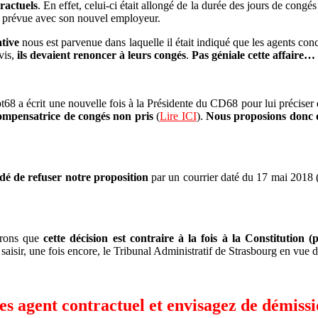
ractuels
. En effet, celui-ci était allongé de la durée des jours de congé
e prévue avec son nouvel employeur.
tive
nous est parvenue dans laquelle il était indiqué que les agents conc
avis,
ils devaient renoncer à leurs congés
.
Pas géniale cette affaire…
a écrit une nouvelle fois à la Présidente du CD68 pour lui préciser que,
compensatrice de congés non pris
(
Lire ICI
).
Nous proposions donc qu
idé de refuser notre proposition
par un courrier daté du 17 mai 2018 
érons que
cette décision est contraire à la fois à la Constitution 
aisir, une fois encore, le Tribunal Administratif de Strasbourg en vue d
es agent contractuel et envisagez de démiss