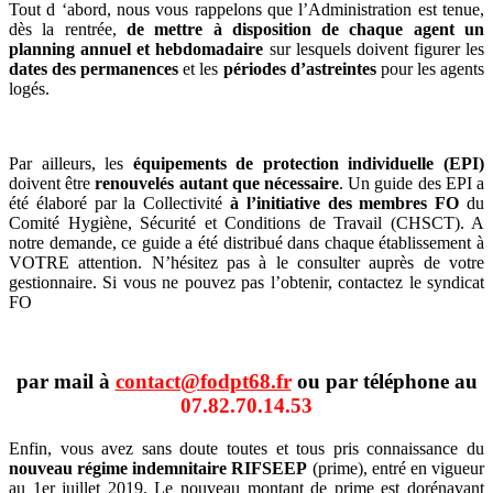
Tout d ‘abord, nous vous rappelons que l’Administration est tenue,
dès la rentrée,
de mettre à disposition de chaque agent un
planning annuel et hebdomadaire
sur lesquels doivent figurer les
dates des permanences
et les
périodes d’astreintes
pour les agents
logés.
Par ailleurs, les
équipements de protection individuelle (EPI)
doivent être
renouvelés autant que nécessaire
. Un guide des EPI a
été élaboré par la Collectivité
à l’initiative des membres FO
du
Comité Hygiène, Sécurité et Conditions de Travail (CHSCT). A
notre demande, ce guide a été distribué dans chaque établissement à
VOTRE attention. N’hésitez pas à le consulter auprès de votre
gestionnaire. Si vous ne pouvez pas l’obtenir, contactez le syndicat
FO
par mail à
contact@fodpt68.fr
ou par téléphone au
07.82.70.14.53
Enfin, vous avez sans doute toutes et tous pris connaissance du
nouveau régime indemnitaire RIFSEEP
(prime), entré en vigueur
au 1er juillet 2019. Le nouveau montant de prime est dorénavant