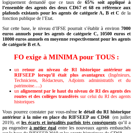
logiquement demandé que ce taux de
65% soit appliqué à
l’ensemble des agents des deux CD67 et 68 en référence aux
plafonds existants pour les agents de catégorie A, B et C
de la
fonction publique de l’Etat.
Sur cette base, le niveau d’IFSE pourrait s’établir à environ
7000
euros annuels pour les agents de catégorie C, 10500 euros et
18000 euros annuels en moyenne respectivement pour les agents
de catégorie B et A
.
FO exige à MINIMA pour TOUS :
un
retour au niveau de RI historique antérieur au
RIFSEEP lorsqu’il était plus avantageux
(Ingénieurs,
Techniciens, Rédacteurs, Adjoints administratifs et du
patrimoine….)
un
alignement par le haut du niveau de RI des agents des
routes et des collèges transférés
sur celui du RI des agents
historiques
Vous pourrez constater par vous-même
le détail du RI historique
antérieur à la mise en place du RIFSEEP au CD68
(en juillet
2019), et
les écarts et inégalités parfois très conséquents
qu’il a
pu engendrer
à métier égal
entre les nouveaux agents embauchés