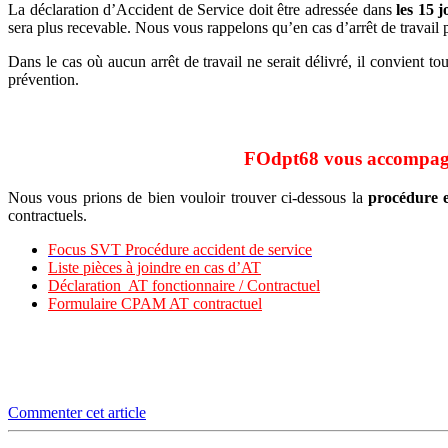
La déclaration d’Accident de Service doit être adressée dans
les 15 
sera plus recevable. Nous vous rappelons qu’en cas d’arrêt de travail p
Dans le cas où aucun arrêt de travail ne serait délivré, il convient to
prévention.
FOdpt68 vous accompag
Nous vous prions de bien vouloir trouver ci-dessous la
procédure 
contractuels.
Focus SVT Procédure accident de service
Liste pièces à joindre en cas d’AT
Déclaration AT fonctionnaire / Contractuel
Formulaire CPAM AT contractuel
Commenter cet article