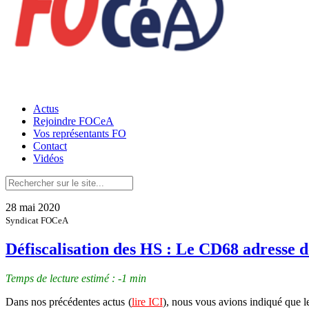
Actus
Rejoindre FOCeA
Vos représentants FO
Contact
Vidéos
28 mai 2020
Syndicat FOCeA
Défiscalisation des HS : Le CD68 adresse de
Temps de lecture estimé : -1 min
Dans nos précédentes actus (
lire ICI
), nous vous avions indiqué que l