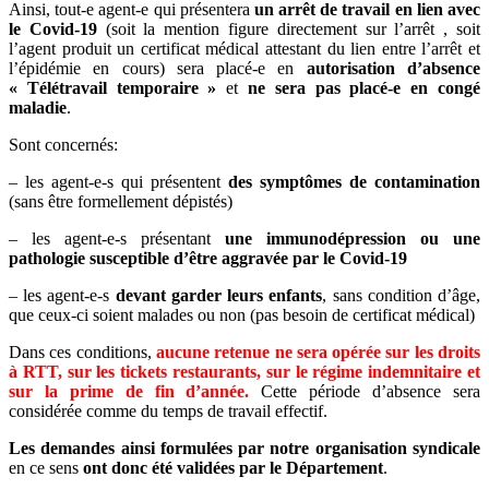
Ainsi, tout-e agent-e qui présentera
un arrêt de travail en lien avec
le Covid-19
(soit la mention figure directement sur l’arrêt , soit
l’agent produit un certificat médical attestant du lien entre l’arrêt et
l’épidémie en cours) sera placé-e en
autorisation d’absence
« Télétravail temporaire »
et
ne sera pas placé-e en congé
maladie
.
Sont concernés:
– les agent-e-s qui présentent
des symptômes de contamination
(sans être formellement dépistés)
– les agent-e-s présentant
une immunodépression ou une
pathologie susceptible d’être aggravée par le Covid-19
– les agent-e-s
devant garder leurs enfants
, sans condition d’âge,
que ceux-ci soient malades ou non (pas besoin de certificat médical)
Dans ces conditions,
aucune retenue ne sera opérée sur les droits
à RTT, sur les tickets restaurants, sur le régime indemnitaire et
sur la prime de fin d’année.
Cette période d’absence sera
considérée comme du temps de travail effectif.
Les demandes ainsi formulées par notre organisation syndicale
en ce sens
ont donc été validées par le Département
.