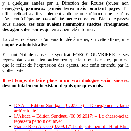
y a quelques années par la Direction des Routes (routes non
déneigées),
panneaux jamais livrés mais pourtant payés
. En
effet, celle-ci avait visiblement anticipé une réforme que les élus
n’avaient à l’époque pas souhaité mettre en oeuvre. Bien que passés
sous silence,
ces faits avaient néanmoins suscités l’indignation
des agents des routes
qui en avaient été informés.
La collectivité serait d’ailleurs fondée à mener, sur cette affaire, une
enquête administrative
…
En tout état de cause, le syndicat FORCE OUVRIERE et ses
représentants souhaitent ardemment que leur point de vue, qui n’est
que le reflet de l’expression des agents, soit enfin entendu par la
Collectivité.
Il est temps de faire place à un vrai dialogue social sincère
,
devenu totalement inexistant depuis quelques mois.
DNA – Edition Sundgau (07.09.17) – Déneigement : lame
arrière toute !
L’Alsace – Edition Sundgau (08.09.2017) – Le chasse-neige
repassera partout cet hiver
France Bleu Alsace (07.09.17) Le département du Haut-Rhin