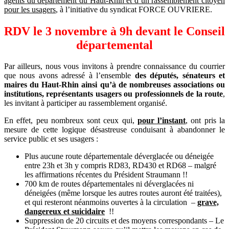
agents du département du Haut-Rhin et d’un rassemblement citoyen
pour les usagers
, à l’initiative du syndicat FORCE OUVRIERE.
RDV le 3 novembre à 9h devant le Conseil
départemental
Par ailleurs, nous vous invitons à prendre connaissance du courrier
que nous avons adressé à l’ensemble
des députés, sénateurs et
maires du Haut-Rhin ainsi qu’à de nombreuses associations ou
institutions, représentants usagers ou professionnels de la route
,
les invitant à participer au rassemblement organisé.
En effet, peu nombreux sont ceux qui,
pour l’instant
, ont pris la
mesure de cette logique désastreuse conduisant à abandonner le
service public et ses usagers :
Plus aucune route départementale déverglacée ou déneigée
entre 23h et 3h y compris RD83, RD430 et RD68 – malgré
les affirmations récentes du Président Straumann !!
700 km de routes départementales ni déverglacées ni
déneigées (même lorsque les autres routes auront été traitées),
et qui resteront néanmoins ouvertes à la circulation –
grave,
dangereux et suicidaire
!!
Suppression de 20 circuits et des moyens correspondants – Le